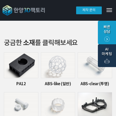
제작 문의
Tog
빠른
상담
소재
궁금한
를 클릭해보세요
AI
마케팅
PA12
ABS-like (일반)
ABS-clear (투명)