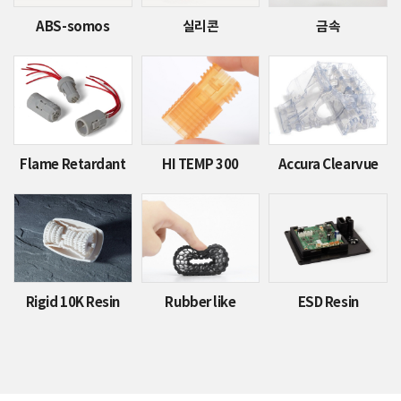
ABS-somos
실리콘
금속
Flame Retardant
HI TEMP 300
Accura Clearvue
Rigid 10K Resin
Rubber like
ESD Resin