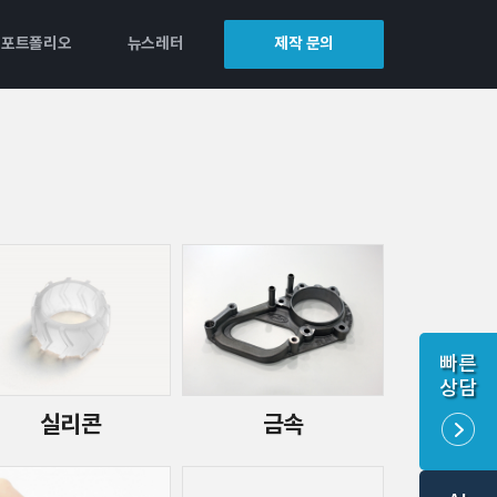
포트폴리오
뉴스레터
제작 문의
빠른
상담
실리콘
금속