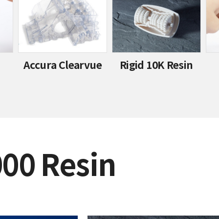
Accura Clearvue
Rigid 10K Resin
000 Resin