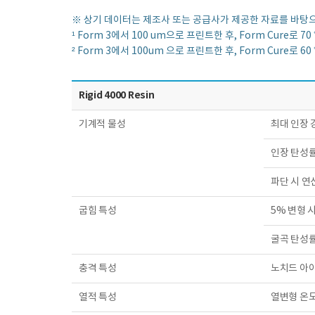
※ 상기 데이터는 제조사 또는 공급사가 제공한 자료를 바탕으로
¹ Form 3에서 100 um으로 프린트한 후, Form Cure
² Form 3에서 100um 으로 프린트한 후, Form Cure
Rigid 4000 Resin
기계적 물성
최대 인장 
인장 탄성
파단 시 연
굽힘 특성
5% 변형 
굴곡 탄성
충격 특성
노치드 아
열적 특성
열변형 온도 