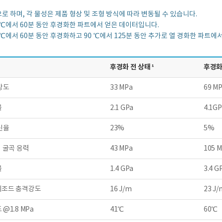
 하며, 각 물성은 제품 형상 및 조형 방식에 따라 변동될 수 있습니다.
로 70 ℃에서 60분 동안 후경화한 파트에서 얻은 데이터입니다.
로 60 ℃에서 60분 동안 후경화하고 90 ℃에서 125분 동안 추가로 열 경화한 파트
후경화 전 상태 ¹
후경화 
강도
33 MPa
69 M
률
2.1 GPa
4.1GP
신율
23%
5%
시 굴곡 응력
43 MPa
105 
률
1.4 GPa
3.4 G
이조드 충격강도
16 J/m
23 J/
@1.8 MPa
41℃
60℃